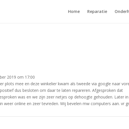
Home
Reparatie
Onder
ber 2019
om
17:00
 er plots mee en deze winkelier kwam als tweede via google naar vor
 positief dus besloten om daar te laten repareren. Afgesproken dat
gesproken was en we zijn zeer netjes op dehoogte gehouden. Later in
in weer online en zeer tevreden. Wij bevelen mw computers aan. vr g