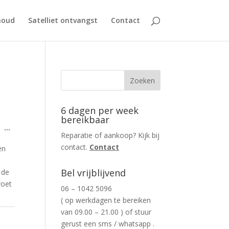
houd
Satelliet ontvangst
Contact
6 dagen per week
bereikbaar
Wissel
...
Reparatie of aankoop? Kijk bij
deze
metabox.
contact.
Contact
en
Bel vrijblijvend
 de
roet
06 – 1042 5096
( op werkdagen te bereiken
van 09.00 – 21.00 ) of stuur
gerust een sms / whatsapp .