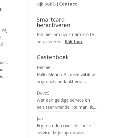
kijk ook bij
Contact
op
Smartcard
heractiveren
 wij
Klik hier om uw smartcard te
r
heractiveren :
Klik hier
gd
Gastenboek
ast.
Hennie
nu
Hallo Menno Bij deze wil ik je
is
nogmaals bedankt voor...
DaveS
Wat een geldige service en
een zeer vriendelijke man. Ik...
Jari
Erg tevreden over de snelle
service. Mijn laptop was