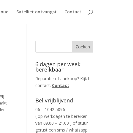
houd
Satelliet ontvangst
Contact
6 dagen per week
bereikbaar
Reparatie of aankoop? Kijk bij
contact.
Contact
Wij
Bel vrijblijvend
aakt
06 – 1042 5096
den
( op werkdagen te bereiken
van 09.00 – 21.00 ) of stuur
gerust een sms / whatsapp .