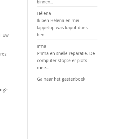
binnen...
Hélena
Ik ben Hélena en mei
lappetop was kapot does
ben...
al uw
Irma
Prima en snelle reparatie. De
res:
computer stopte er plots
mee...
Ga naar het gastenboek
ong>