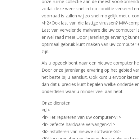
onze ruime collectie aan de meest voorkomend
zodat deze weer snel in top conditie verkeerd e
voorraad is zullen wij zo snel mogelijk met u co
<h2>Ook last van die lastige virussen? MW-co
Last van vervelende malware die uw computer 
er wel raad mee! Door jarenlange ervaring kunn
optimaal gebruik kunt maken van uw computer e
zijn.
Als u opzoek bent naar een nieuwe computer help
Door onze jarenlange ervaring op het gebied v
het beste bij u aansluit. Ook kunt u ervoor kiez
dan dat u precies kunt bepalen welke onderdele
onderdelen waar u minder veel aan hebt.
Onze diensten
<ul>
<li>Het repareren van uw computer</li>
<li>Defecte hardware vervangen</li>
<li>Installeren van nieuwe software</li>
<li>Uw computer opschonen door malware te ver