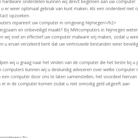
e hardware onderdelen kunnen wij direct beginnen aan uw computer
n u er weer optimaal gebruik van kunt maken. Als een onderdeel niet 
ntact opzoeken.
mputers repareert uw computer in omgeving Nijmegen</h2>
langzaam en onbeveiligd maakt? Bij MWcomputers in Nijmegen weten
en wij snel en effectief uw computer malware vrij maken, zodat u wee
n u ervan verzekerd bent dat uw vertrouwde bestanden weer beveili
en wij u graag naar het vinden van de computer die het beste bij u p
an computers kunnen wij u deskundig adviseren over welke computer 
en een computer door ons te laten samenstellen, het voordeel hiervan 
n er in de computer komen zodat u niet onnodig geld uitgeeft aan
wijderen</li>