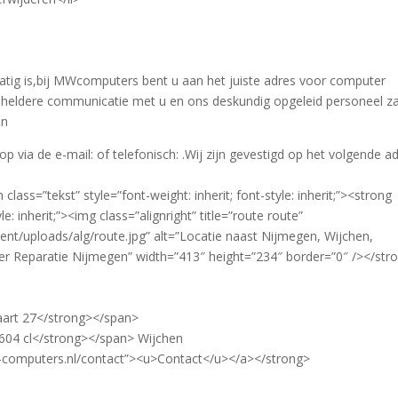
tig is,bij MWcomputers bent u aan het juiste adres voor computer
 heldere communicatie met u en ons deskundig opgeleid personeel z
en
 via de e-mail: of telefonisch: .Wij zijn gevestigd op het volgende ad
class=”tekst” style=”font-weight: inherit; font-style: inherit;”><strong
le: inherit;”><img class=”alignright” title=”route route”
t/uploads/alg/route.jpg” alt=”Locatie naast Nijmegen, Wijchen,
r Reparatie Nijmegen” width=”413″ height=”234″ border=”0″ /></str
aart 27</strong></span>
6604 cl</strong></span> Wijchen
mw-computers.nl/contact”><u>Contact</u></a></strong>