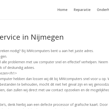
Home
Reparatie
Onder
ervice in Nijmegen
reken nodig? Bij MWcomputers bent u aan het juiste adres.
egen.
l alle problemen met uw computer snel en effectief verhelpen. Neem
k of deskundig advies.
liezen</h1>
puter hebben dan lossen wij dit bij MWcomputers snel voor u op. 
bestanden te behouden, mocht dit niet het geval zijn en wij genoodz
en, dan zullen wij direct met uw contact opzoeken en de mogelijkhe
ie’s, denk hierbij aan een defecte processor of grafische kaart. Door