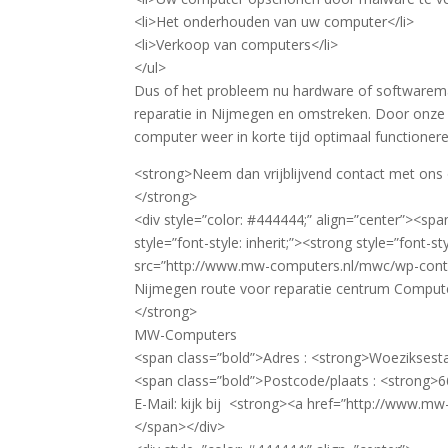
<li>Het onderhouden van uw computer</li>
<li>Verkoop van computers</li>
</ul>
Dus of het probleem nu hardware of softwarema
reparatie in Nijmegen en omstreken. Door onze
computer weer in korte tijd optimaal functioner
<strong>Neem dan vrijblijvend contact met ons op
</strong>
<div style=”color: #444444;” align=”center”><span 
style=”font-style: inherit;”><strong style=”font-sty
src=”http://www.mw-computers.nl/mwc/wp-conten
Nijmegen route voor reparatie centrum Compute
</strong>
MW-Computers
<span class=”bold”>Adres : <strong>Woeziksest
<span class=”bold”>Postcode/plaats : <strong>
E-Mail: kijk bij <strong><a href=”http://www.
</span></div>