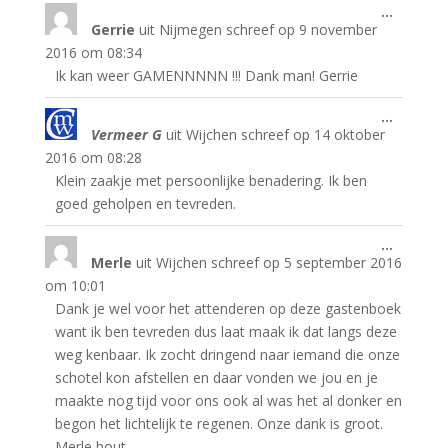
Wissel
...
Gerrie
uit
Nijmegen
schreef op
9 november
deze
metabo
2016
om
08:34
Ik kan weer GAMENNNNN !!! Dank man! Gerrie
Wissel
...
Vermeer G
uit
Wijchen
schreef op
14 oktober
deze
metabo
2016
om
08:28
Klein zaakje met persoonlijke benadering. Ik ben
goed geholpen en tevreden.
Wissel
...
Merle
uit
Wijchen
schreef op
5 september 2016
deze
metabo
om
10:01
Dank je wel voor het attenderen op deze gastenboek
want ik ben tevreden dus laat maak ik dat langs deze
weg kenbaar. Ik zocht dringend naar iemand die onze
schotel kon afstellen en daar vonden we jou en je
maakte nog tijd voor ons ook al was het al donker en
begon het lichtelijk te regenen. Onze dank is groot.
Merle hout