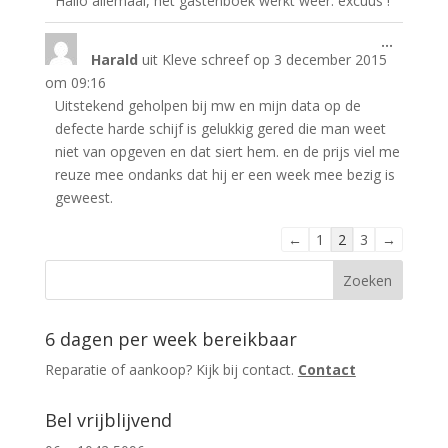
Hallo allemaal, het gastenboek werkt weer. excuus !
Wissel
...
Harald
uit
Kleve
schreef op
3 december 2015
deze
metabo
om
09:16
Uitstekend geholpen bij mw en mijn data op de
defecte harde schijf is gelukkig gered die man weet
niet van opgeven en dat siert hem. en de prijs viel me
reuze mee ondanks dat hij er een week mee bezig is
geweest.
Navigatie
←
1
2
3
→
door
de
gastenboek-
lijst
6 dagen per week bereikbaar
Reparatie of aankoop? Kijk bij contact.
Contact
Bel vrijblijvend