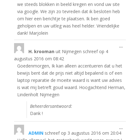
we steeds blokken in beeld kregen en vond uw site
via google. We zijn zo tevreden dat ik besloten heb
om hier een berichtje te plaatsen. Ik ben goed
geholpen en uw uitleg was heel helder. Vriendelijke
dank! Marjolein
Wissel
...
H. krooman
uit
Nijmegen
schreef op
4
deze
metabo
augustus 2016
om
08:42
Goedenmorgen, Ik kan alleen accentueren dat u het
bewijs bent dat de prijs niet altijd bepalend is of een
laptop reparatie de moeite waard is want uw advies
is wat mij betreft goud waard. Hoogachtend Herman,
Lindenholt Nijmegen
Beheerdersantwoord:
Dank !
Wissel
...
ADMIN
schreef op
3 augustus 2016
om
20:04
deze
metabo