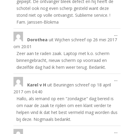
gepiept. De ontvanger bleek defect en hij heeft de
schotel ook nog even scherp gesteld want deze
stond niet op volle ontvangst. Sublieme service. !
Fam. Janssen-Blokma
Wissel
...
Dorothea
uit
Wijchen
schreef op
26 mei 2017
deze
metabo
om
20:01
Zeer aan te raden zaak. Laptop met k.o. scherm
binnengebracht, nieuw scherm op voorraad en
diezelfde dag had ik hem weer terug. Bedankt.
Wissel
...
Karel v H
uit
Beuningen
schreef op
18 april
deze
metabo
2017
om
04:40
Hallo, als iemand op een "zondagse" dag bereid is
om naar de zaak te rijden om een klant verder te
helpen vind ik dat het best vermeld mag worden dus
bij deze. Nogmaals bedankt.
Wissel
...