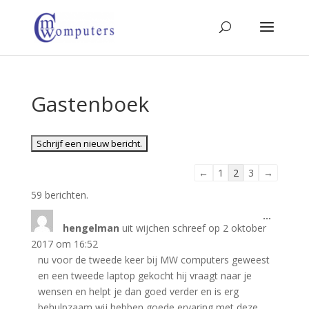
Gastenboek
Navigatie
←
1
2
3
→
door
59 berichten.
de
Wissel
...
gastenboek-
hengelman
uit
wijchen
schreef op
2 oktober
deze
lijst
metabo
2017
om
16:52
nu voor de tweede keer bij MW computers geweest
en een tweede laptop gekocht hij vraagt naar je
wensen en helpt je dan goed verder en is erg
behulpzaam wij hebben goede ervaring met deze