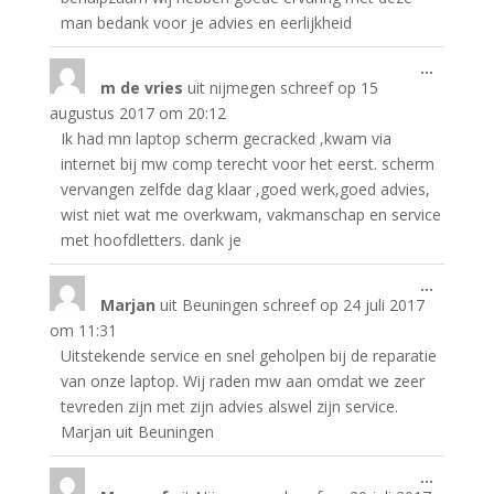
man bedank voor je advies en eerlijkheid
Wissel
...
m de vries
uit
nijmegen
schreef op
15
deze
metabo
augustus 2017
om
20:12
Ik had mn laptop scherm gecracked ,kwam via
internet bij mw comp terecht voor het eerst. scherm
vervangen zelfde dag klaar ,goed werk,goed advies,
wist niet wat me overkwam, vakmanschap en service
met hoofdletters. dank je
Wissel
...
Marjan
uit
Beuningen
schreef op
24 juli 2017
deze
metabo
om
11:31
Uitstekende service en snel geholpen bij de reparatie
van onze laptop. Wij raden mw aan omdat we zeer
tevreden zijn met zijn advies alswel zijn service.
Marjan uit Beuningen
Wissel
...