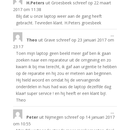
H.Peters
uit
Groesbeek
schreef op
22 maart
deze
metabo
2017
om
11:38
Blij dat u onze laptop weer aan de gang heeft
gebracht. Tevreden klant. H.Peters groesbeek
Wissel
...
Theo
uit
Grave
schreef op
23 januari 2017
om
deze
metabo
23:17
Toen mijn laptop geen beeld meer gaf ben ik gaan
zoeken naar een reparateur uit de omgeving en zo
kwam ik bij mw terecht, ik gaf aan urgentie te hebben
op de reparatie en hij zou er meteen aan beginnen.
Hij hield woord en omdat hij de vervangende
onderdelen in huis had was de laptop dezelfde dag
klaar! super service ! en hij heeft er een klant bij!.
Theo
Wissel
...
Peter
uit
Nijmegen
schreef op
14 januari 2017
deze
metabo
om
10:55