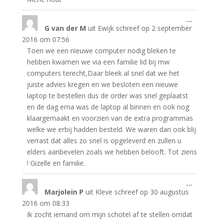
Wissel
...
G van der M
uit
Ewijk
schreef op
2 september
deze
metabo
2016
om
07:56
Toen we een nieuwe computer nodig bleken te
hebben kwamen we via een familie lid bij mw
computers terecht,Daar bleek al snel dat we het
juiste advies kregen en we besloten een nieuwe
laptop te bestellen dus de order was snel geplaatst
en de dag erna was de laptop al binnen en ook nog
klaargemaakt en voorzien van de extra programmas
welke we erbij hadden besteld. We waren dan ook blij
verrast dat alles zo snel is opgeleverd en zullen u
elders aanbevelen zoals we hebben belooft. Tot ziens
! Gizelle en familie.
Wissel
...
Marjolein P
uit
Kleve
schreef op
30 augustus
deze
metabo
2016
om
08:33
Ik zocht iemand om mijn schotel af te stellen omdat