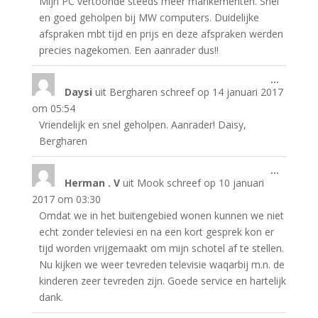
Mijn PC vertoonde steeds meer mankementen. Snel
en goed geholpen bij MW computers. Duidelijke
afspraken mbt tijd en prijs en deze afspraken werden
precies nagekomen. Een aanrader dus!!
Wissel
...
Daysi
uit
Bergharen
schreef op
14 januari 2017
deze
metabo
om
05:54
Vriendelijk en snel geholpen. Aanrader! Daisy,
Bergharen
Wissel
...
Herman . V
uit
Mook
schreef op
10 januari
deze
metabo
2017
om
03:30
Omdat we in het buitengebied wonen kunnen we niet
echt zonder televiesi en na een kort gesprek kon er
tijd worden vrijgemaakt om mijn schotel af te stellen.
Nu kijken we weer tevreden televisie waqarbij m.n. de
kinderen zeer tevreden zijn. Goede service en hartelijk
dank.