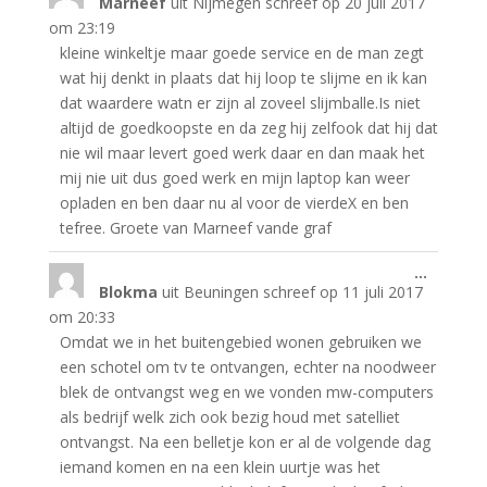
Marneef
uit
Nijmegen
schreef op
20 juli 2017
deze
metabo
om
23:19
kleine winkeltje maar goede service en de man zegt
wat hij denkt in plaats dat hij loop te slijme en ik kan
dat waardere watn er zijn al zoveel slijmballe.Is niet
altijd de goedkoopste en da zeg hij zelfook dat hij dat
nie wil maar levert goed werk daar en dan maak het
mij nie uit dus goed werk en mijn laptop kan weer
opladen en ben daar nu al voor de vierdeX en ben
tefree. Groete van Marneef vande graf
Wissel
...
Blokma
uit
Beuningen
schreef op
11 juli 2017
deze
metabo
om
20:33
Omdat we in het buitengebied wonen gebruiken we
een schotel om tv te ontvangen, echter na noodweer
blek de ontvangst weg en we vonden mw-computers
als bedrijf welk zich ook bezig houd met satelliet
ontvangst. Na een belletje kon er al de volgende dag
iemand komen en na een klein uurtje was het